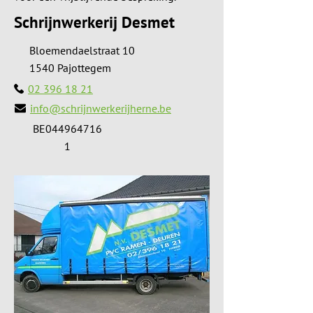
Schrijnwerkerij Desmet
Bloemendaelstraat 10
1540 Pajottegem
02 396 18 21
info@schrijnwerkerijherne.be
BE044964716
1